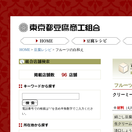
東京都豆腐商工組合
HOME
豆腐レシピ
HOME
>
豆腐レシピ
> フルーツの白和え
フルー
クリーミ
材料
（4
電話番号での検索は"-"を含め半角数字でご入力くださ
い。
絹ごし豆腐
生クリーム
淡口しょう