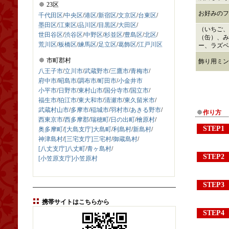
23区
お好みのフ
千代田区
/
中央区
/
港区
/
新宿区
/
文京区
/
台東区
/
墨田区
/
江東区
/
品川区
/
目黒区
/
大田区
/
（いちご、
世田谷区
/
渋谷区
/
中野区
/
杉並区
/
豊島区
/
北区
/
（缶）、み
荒川区
/
板橋区
/
練馬区
/
足立区
/
葛飾区
/
江戸川区
ー、ラズベ
市町郡村
飾り用ミン
八王子市
/
立川市
/
武蔵野市
/
三鷹市
/
青梅市
/
府中市
/
昭島市
/
調布市
/
町田市
/
小金井市
小平市
/
日野市
/
東村山市
/
国分寺市
/
国立市
/
福生市
/
狛江市
/
東大和市
/
清瀬市
/
東久留米市
/
武蔵村山市
/
多摩市
/
稲城市
/
羽村市
/
あきる野市
/
作り方
西東京市
/
西多摩郡
/
瑞穂町
/
日の出町
/
檜原村
/
STEP1
奥多摩町
/
[大島支庁]大島町
/
利島村
/
新島村
/
神津島村
/
[三宅支庁]三宅村
/
御蔵島村
/
[八丈支庁]八丈町
/
青ヶ島村
/
STEP2
[小笠原支庁]小笠原村
STEP3
携帯サイトはこちらから
STEP4