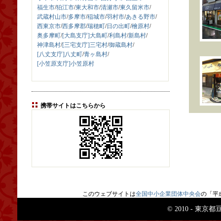
福生市
/
狛江市
/
東大和市
/
清瀬市
/
東久留米市
/
武蔵村山市
/
多摩市
/
稲城市
/
羽村市
/
あきる野市
/
西東京市
/
西多摩郡
/
瑞穂町
/
日の出町
/
檜原村
/
奥多摩町
/
[大島支庁]大島町
/
利島村
/
新島村
/
神津島村
/
[三宅支庁]三宅村
/
御蔵島村
/
[八丈支庁]八丈町
/
青ヶ島村
/
[小笠原支庁]小笠原村
携帯サイトはこちらから
このウェブサイトは
全国中小企業団体中央会
の「平
© 2010 - 東京都豆