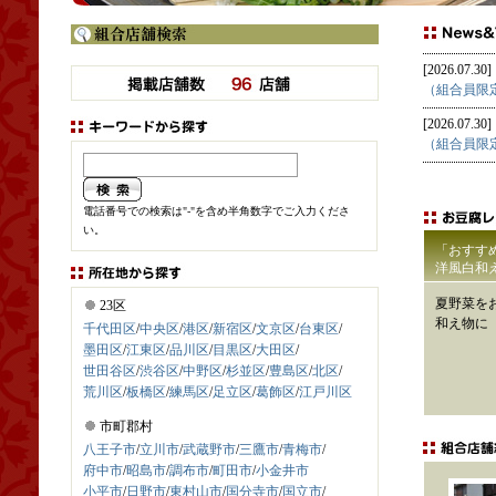
[2026.07.30]
（組合員限
[2026.07.30]
（組合員限
電話番号での検索は"-"を含め半角数字でご入力くださ
い。
「おすす
洋風白和
夏野菜を
23区
和え物に
千代田区
/
中央区
/
港区
/
新宿区
/
文京区
/
台東区
/
墨田区
/
江東区
/
品川区
/
目黒区
/
大田区
/
世田谷区
/
渋谷区
/
中野区
/
杉並区
/
豊島区
/
北区
/
荒川区
/
板橋区
/
練馬区
/
足立区
/
葛飾区
/
江戸川区
市町郡村
八王子市
/
立川市
/
武蔵野市
/
三鷹市
/
青梅市
/
府中市
/
昭島市
/
調布市
/
町田市
/
小金井市
小平市
/
日野市
/
東村山市
/
国分寺市
/
国立市
/