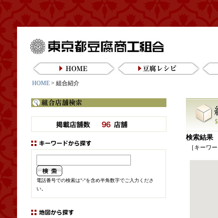
東京都豆腐商工組合
HOME
豆腐レシピ
HOME
> 組合紹介
検索結果
［キーワー
電話番号での検索は"-"を含め半角数字でご入力くださ
い。