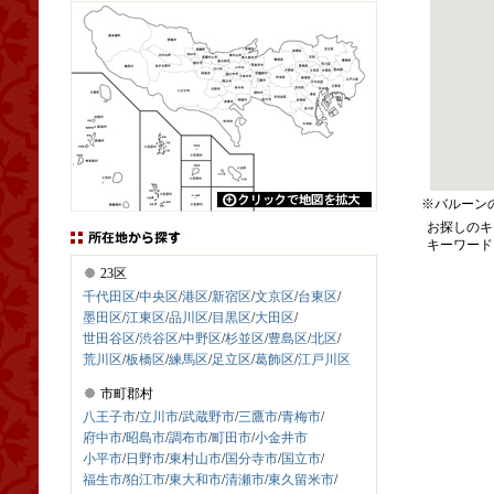
※バルーン
お探しのキ
キーワード
23区
千代田区
/
中央区
/
港区
/
新宿区
/
文京区
/
台東区
/
墨田区
/
江東区
/
品川区
/
目黒区
/
大田区
/
世田谷区
/
渋谷区
/
中野区
/
杉並区
/
豊島区
/
北区
/
荒川区
/
板橋区
/
練馬区
/
足立区
/
葛飾区
/
江戸川区
市町郡村
八王子市
/
立川市
/
武蔵野市
/
三鷹市
/
青梅市
/
府中市
/
昭島市
/
調布市
/
町田市
/
小金井市
小平市
/
日野市
/
東村山市
/
国分寺市
/
国立市
/
福生市
/
狛江市
/
東大和市
/
清瀬市
/
東久留米市
/