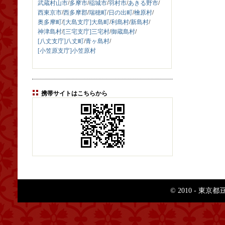
武蔵村山市
/
多摩市
/
稲城市
/
羽村市
/
あきる野市
/
西東京市
/
西多摩郡
/
瑞穂町
/
日の出町
/
檜原村
/
奥多摩町
/
[大島支庁]大島町
/
利島村
/
新島村
/
神津島村
/
[三宅支庁]三宅村
/
御蔵島村
/
[八丈支庁]八丈町
/
青ヶ島村
/
[小笠原支庁]小笠原村
携帯サイトはこちらから
© 2010 - 東京都豆